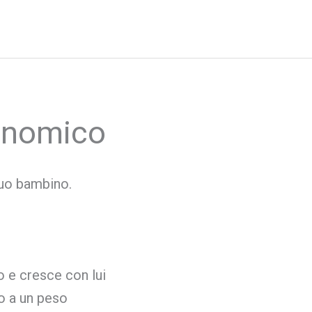
onomico
tuo bambino.
o e cresce con lui
no a un peso