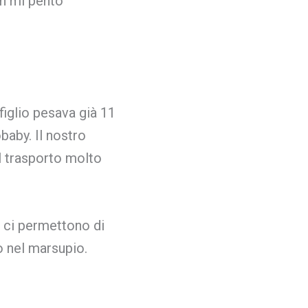
on mi pento
iglio pesava già 11
aby. Il nostro
l trasporto molto
i ci permettono di
o nel marsupio.