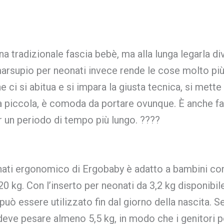
na tradizionale fascia bebè, ma alla lunga legarla di
supio per neonati invece rende le cose molto più f
 ci si abitua e si impara la giusta tecnica, si mette 
 piccola, è comoda da portare ovunque. È anche fa
r un periodo di tempo più lungo. ????
nati ergonomico di Ergobaby è adatto a bambini c
0 kg. Con l’inserto per neonati da 3,2 kg disponibil
ò essere utilizzato fin dal giorno della nascita. Se
 deve pesare almeno 5,5 kg, in modo che i genitori 