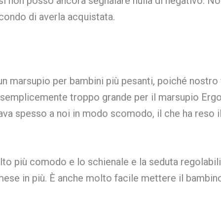
i non posso ancora segnalare nulla di negativo. N
ondo di averla acquistata.
 marsupio per bambini più pesanti, poiché nostro f
 semplicemente troppo grande per il marsupio Ergob
va spesso a noi in modo scomodo, il che ha reso i
to più comodo e lo schienale e la seduta regolabil
mese in più. È anche molto facile mettere il bambin