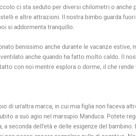
piccolo ci sta seduto per diversi chilometri o anche 
telli e altre attrazioni. Il nostra bimbo guarda fuor
oi si addormenta tranquillo.
ionato benissimo anche durante le vacanze estive, 
ventilato anche quando ha fatto molto caldo. Il no
ntatto con noi mentre esplora o dorme, il che rende f
o di un’altra marca, in cui mia figlia non faceva alt
subito a suo agio nel marsupio Manduca. Potete rego
a, a seconda dell’età e delle esigenze del bambino.