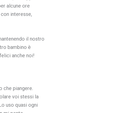
per alcune ore
i con interesse,
mantenendo il nostro
stro bambino è
elici anche noi!
ro che piangere.
lare voi stessi la
 Lo uso quasi ogni