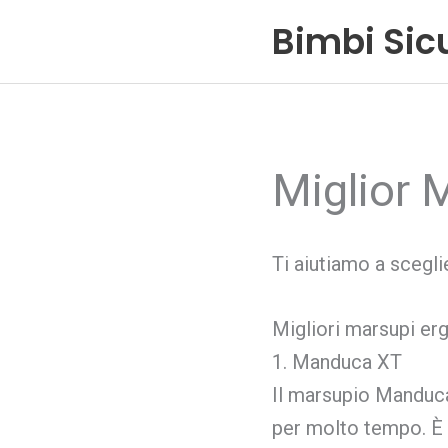
Vai
Bimbi Sicu
al
contenuto
Miglior
Ti aiutiamo a scegl
Migliori marsupi er
1. Manduca XT
Il marsupio Manduca
per molto tempo. È a