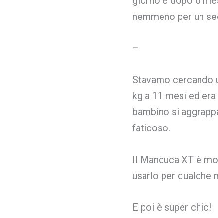
giorno e dopo 6 mes
nemmeno per un sec
–
Stavamo cercando un
kg a 11 mesi ed era
bambino si aggrappa
faticoso.
Il Manduca XT è mol
usarlo per qualche 
E poi è super chic!