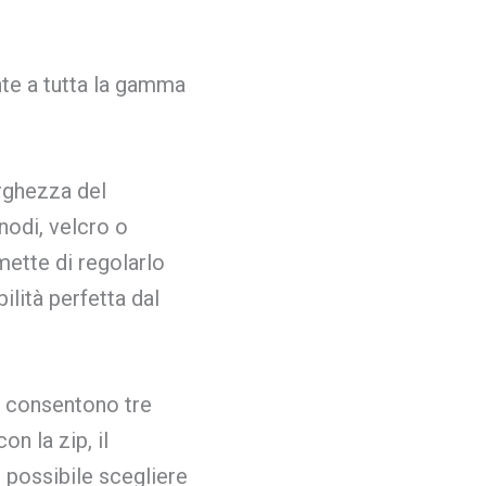
te a tutta la gamma
arghezza del
nodi, velcro o
mette di regolarlo
lità perfetta dal
ri consentono tre
n la zip, il
possibile scegliere