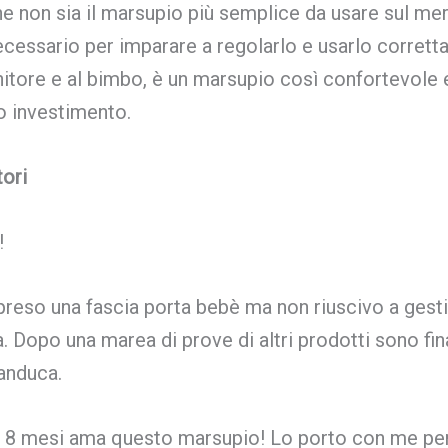
ne non sia il marsupio più semplice da usare sul mer
necessario per imparare a regolarlo e usarlo corret
nitore e al bimbo, è un marsupio così confortevole 
o investimento.
tori
!
preso una fascia porta bebè ma non riuscivo a gesti
a. Dopo una marea di prove di altri prodotti sono fi
anduca.
i 8 mesi ama questo marsupio! Lo porto con me per