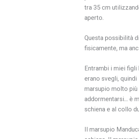
tra 35 cm utilizza
aperto.
Questa possibilità 
fisicamente, ma anch
Entrambi i miei figl
erano svegli, quindi 
marsupio molto più p
addormentarsi… è mol
schiena e al collo d
Il marsupio Manduca 