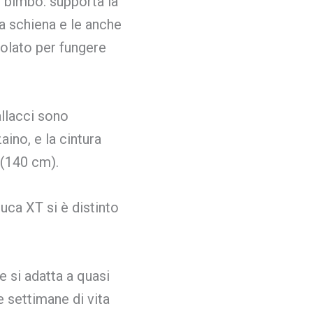
l bimbo: supporta la
a schiena e le anche
olato per fungere
allacci sono
ino, e la cintura
 (140 cm).
uca XT si è distinto
si adatta a quasi
e settimane di vita