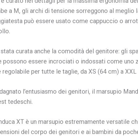
o è curato nei dettagli per la massima ergonomia de
e a M, gli archi di tensione sorreggono al meglio l
ggiatesta può essere usato come cappuccio o arrot
llo.
stata curata anche la comodità del genitore: gli sp
e possono essere incrociati o indossati come uno za
 regolabile per tutte le taglie, da XS (64 cm) a XXL
dagnato l’entusiasmo dei genitori, il marsupio Mand
est tedeschi.
duca XT è un marsupio estremamente versatile che 
ensioni del corpo dei genitori e ai bambini da poch