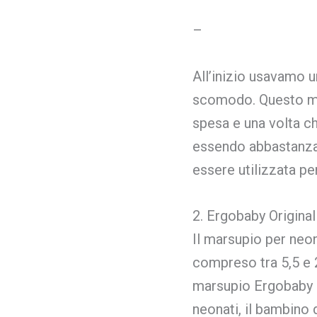
–
All’inizio usavamo u
scomodo. Questo mar
spesa e una volta che
essendo abbastanza
essere utilizzata pe
2. Ergobaby Original
Il marsupio per neo
compreso tra 5,5 e 2
marsupio Ergobaby pu
neonati, il bambino