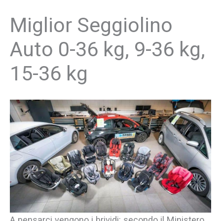
Vai
Miglior Seggiolino
al
contenuto
Auto 0-36 kg, 9-36 kg,
15-36 kg
A pensarci vengono i brividi: secondo il Ministero